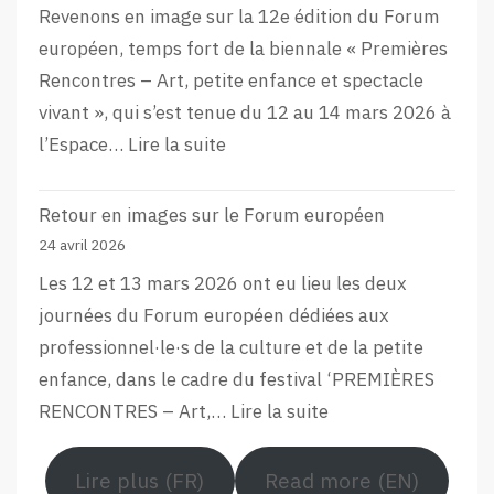
Revenons en image sur la 12e édition du Forum
européen, temps fort de la biennale « Premières
Rencontres – Art, petite enfance et spectacle
vivant », qui s’est tenue du 12 au 14 mars 2026 à
:
l’Espace…
Lire la suite
L’aftermovie
de
Retour en images sur le Forum européen
la
24 avril 2026
12e
Les 12 et 13 mars 2026 ont eu lieu les deux
édition
journées du Forum européen dédiées aux
du
professionnel·le·s de la culture et de la petite
Forum
enfance, dans le cadre du festival ‘PREMIÈRES
Européen
:
RENCONTRES – Art,…
Lire la suite
Retour
en
Lire plus (FR)
Read more (EN)