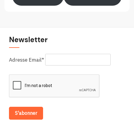
images
sur
le
Forum
européen
Newsletter
Adresse Email*