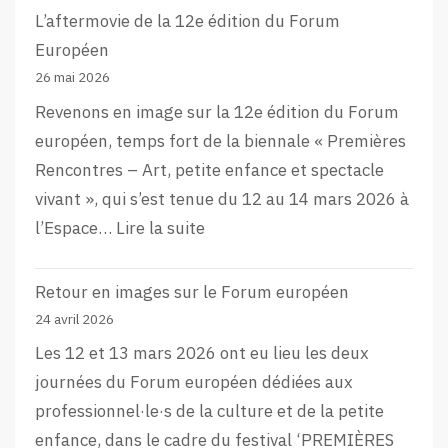
L’aftermovie de la 12e édition du Forum
Européen
26 mai 2026
Revenons en image sur la 12e édition du Forum
européen, temps fort de la biennale « Premières
Rencontres – Art, petite enfance et spectacle
vivant », qui s’est tenue du 12 au 14 mars 2026 à
:
l’Espace…
Lire la suite
L’aftermovie
de
Retour en images sur le Forum européen
la
24 avril 2026
12e
Les 12 et 13 mars 2026 ont eu lieu les deux
édition
journées du Forum européen dédiées aux
du
professionnel·le·s de la culture et de la petite
Forum
enfance, dans le cadre du festival ‘PREMIÈRES