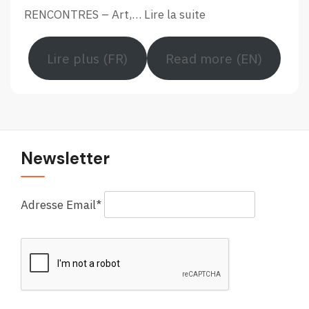
Européen
:
RENCONTRES – Art,…
Lire la suite
Retour
en
Lire plus (FR)
Read more (EN)
images
sur
le
Forum
européen
Newsletter
Adresse Email*