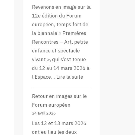
Revenons en image sur la
12e édition du Forum
européen, temps fort de
la biennale « Premières
Rencontres – Art, petite
enfance et spectacle
vivant », qui s’est tenue
du 12 au 14 mars 2026 à
:
l’Espace…
Lire la suite
L’aftermovie
de
Retour en images sur le
la
Forum européen
12e
24 avril 2026
édition
Les 12 et 13 mars 2026
du
ont eu lieu les deux