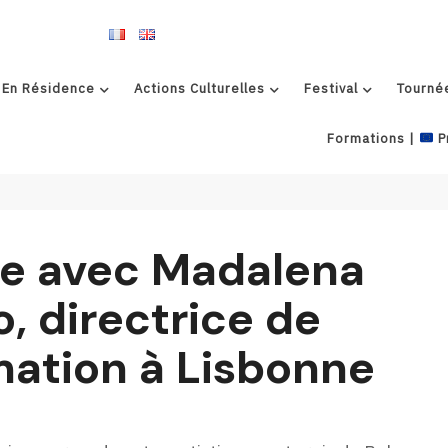
 En Résidence
Actions Culturelles
Festival
Tourné
Formations |
P
e avec Madalena
o, directrice de
ation à Lisbonne