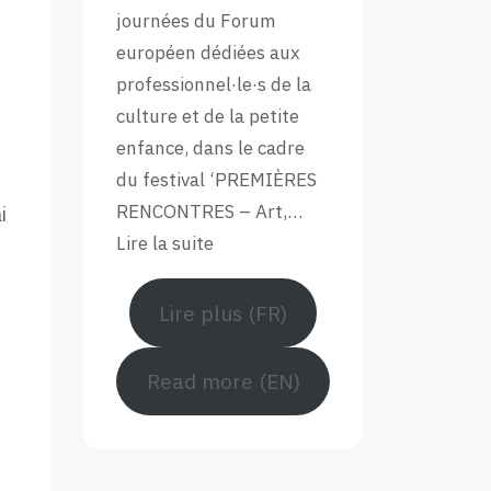
Forum
journées du Forum
Européen
européen dédiées aux
professionnel·le·s de la
culture et de la petite
enfance, dans le cadre
du festival ‘PREMIÈRES
RENCONTRES – Art,…
i
:
Lire la suite
Retour
en
Lire plus (FR)
images
sur
Read more (EN)
le
Forum
européen