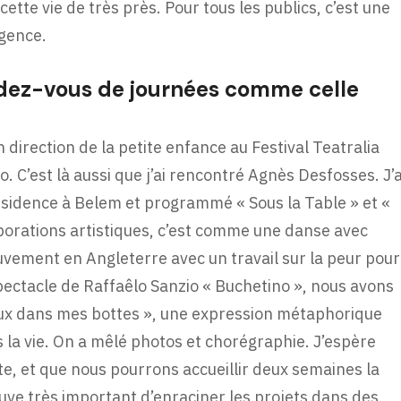
ette vie de très près. Pour tous les publics, c’est une
igence.
dez-vous de journées comme celle
en direction de la petite enfance au Festival Teatralia
. C’est là aussi que j’ai rencontré Agnès Desfosses. J’a
résidence à Belem et programmé « Sous la Table » et «
aborations artistiques, c’est comme une danse avec
uvement en Angleterre avec un travail sur la peur pour
pectacle de Raffaêlo Sanzio « Buchetino », nous avons
loux dans mes bottes », une expression métaphorique
 la vie. On a mêlé photos et chorégraphie. J’espère
ite, et que nous pourrons accueillir deux semaines la
ve très important d’enraciner les projets dans des