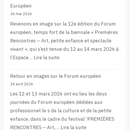
Européen
26 mai 2026
Revenons en image sur la 12e édition du Forum
européen, temps fort de la biennale « Premières
Rencontres – Art, petite enfance et spectacle
vivant », qui s’est tenue du 12 au 14 mars 2026 à
:
l’Espace…
Lire la suite
L’aftermovie
de
Retour en images sur le Forum européen
la
24 avril 2026
12e
Les 12 et 13 mars 2026 ont eu lieu les deux
édition
journées du Forum européen dédiées aux
du
professionnel·le·s de la culture et de la petite
Forum
enfance, dans le cadre du festival ‘PREMIÈRES
Européen
:
RENCONTRES – Art,…
Lire la suite