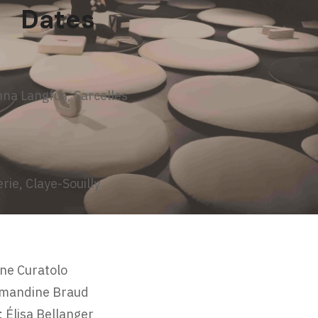
Dates
a Langfus, Sarcelles
ie, Claye-Souilly
ine Curatolo
 Amandine Braud
: Élisa Bellanger