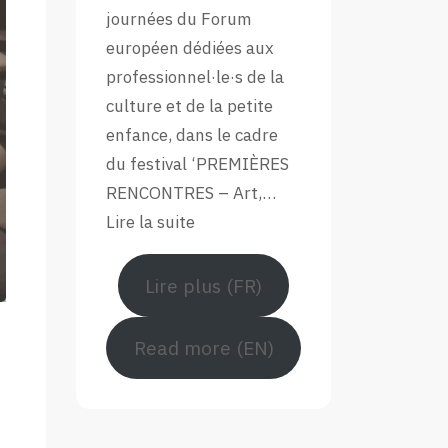
Forum
journées du Forum
Européen
européen dédiées aux
professionnel·le·s de la
culture et de la petite
enfance, dans le cadre
du festival ‘PREMIÈRES
RENCONTRES – Art,…
:
Lire la suite
Retour
en
Lire plus (FR)
images
sur
Read more (EN)
le
Forum
européen