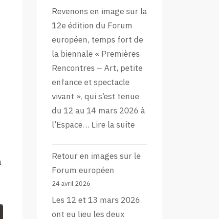
Revenons en image sur la
12e édition du Forum
européen, temps fort de
la biennale « Premières
Rencontres – Art, petite
enfance et spectacle
vivant », qui s’est tenue
du 12 au 14 mars 2026 à
:
l’Espace…
Lire la suite
L’aftermovie
de
Retour en images sur le
a
la
Forum européen
12e
24 avril 2026
édition
Les 12 et 13 mars 2026
du
ont eu lieu les deux