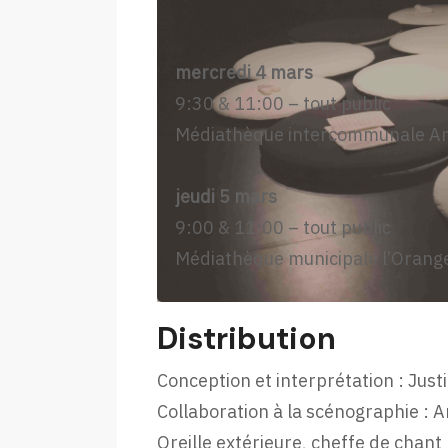
mercredi 4 mars
9:30 & 11:00 – tout public
Médiathèque intercommunale Ann
jeudi 5 mars
9:00 & 11:00 – tout public
Médiathèque municipale l’Oranger
Distribution
Conception et interprétation : Just
Collaboration à la scénographie :
Oreille extérieure, cheffe de chant 