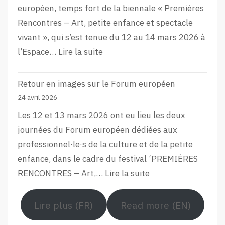
européen, temps fort de la biennale « Premières
Rencontres – Art, petite enfance et spectacle
vivant », qui s’est tenue du 12 au 14 mars 2026 à
:
l’Espace…
Lire la suite
L’aftermovie
de
Retour en images sur le Forum européen
la
24 avril 2026
12e
Les 12 et 13 mars 2026 ont eu lieu les deux
édition
journées du Forum européen dédiées aux
du
professionnel·le·s de la culture et de la petite
Forum
enfance, dans le cadre du festival ‘PREMIÈRES
Européen
:
RENCONTRES – Art,…
Lire la suite
Retour
en
Lire plus (FR)
Read more (EN)
images