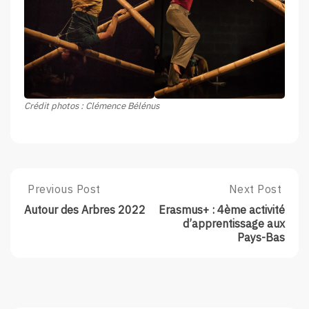
Crédit photos : Clémence Bélénus
Post
Previous Post
Next Post
Previous
Next
Post:
Post:
navigation
Autour des Arbres 2022
Erasmus+ : 4ème activité
Autour
Erasmus+
d’apprentissage aux
Des
:
Pays-Bas
Arbres
4ème
2022
Activité
D’apprentissa
Aux
Pays-