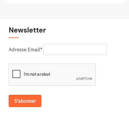
sur
le
Forum
européen
Newsletter
Adresse Email*