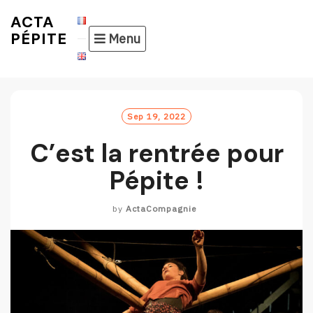
Skip
ACTA
to
PÉPITE
Menu
content
Sep 19, 2022
C’est la rentrée pour
Pépite !
by
ActaCompagnie