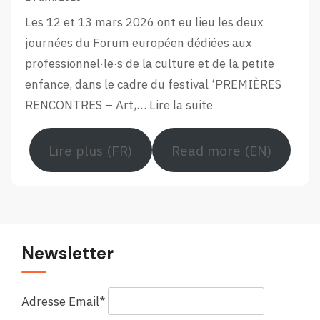
12e
Les 12 et 13 mars 2026 ont eu lieu les deux
édition
journées du Forum européen dédiées aux
du
professionnel·le·s de la culture et de la petite
Forum
enfance, dans le cadre du festival ‘PREMIÈRES
Européen
:
RENCONTRES – Art,…
Lire la suite
Retour
en
Lire plus (FR)
Read more (EN)
images
sur
le
Forum
européen
Newsletter
Adresse Email*