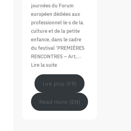
Forum
journées du Forum
Européen
européen dédiées aux
professionnel·le·s de la
culture et de la petite
enfance, dans le cadre
du festival ‘PREMIÈRES
RENCONTRES – Art,…
:
Lire la suite
Retour
en
Lire plus (FR)
images
sur
Read more (EN)
le
Forum
européen