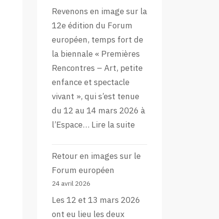
Revenons en image sur la
12e édition du Forum
européen, temps fort de
la biennale « Premières
Rencontres – Art, petite
enfance et spectacle
vivant », qui s’est tenue
du 12 au 14 mars 2026 à
:
l’Espace…
Lire la suite
L’aftermovie
de
Retour en images sur le
la
Forum européen
12e
24 avril 2026
édition
Les 12 et 13 mars 2026
du
ont eu lieu les deux