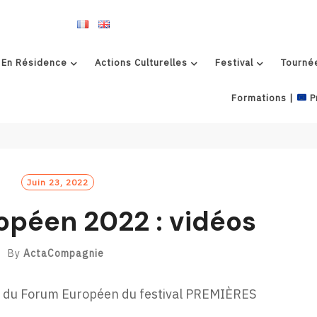
 En Résidence
Actions Culturelles
Festival
Tourné
Formations |
P
Juin 23, 2022
opéen 2022 : vidéos
By
ActaCompagnie
ts du Forum Européen du festival PREMIÈRES