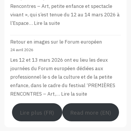
Rencontres – Art, petite enfance et spectacle
vivant », qui s’est tenue du 12 au 14 mars 2026 à
:
l’Espace…
Lire la suite
L’aftermovie
de
Retour en images sur le Forum européen
la
24 avril 2026
12e
Les 12 et 13 mars 2026 ont eu lieu les deux
édition
journées du Forum européen dédiées aux
du
professionnel·le·s de la culture et de la petite
Forum
enfance, dans le cadre du festival ‘PREMIÈRES
Européen
:
RENCONTRES – Art,…
Lire la suite
Retour
en
Lire plus (FR)
Read more (EN)
images
sur