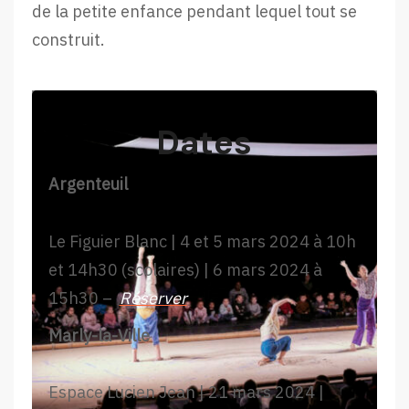
de la petite enfance pendant lequel tout se
construit.
Dates
Argenteuil
Le Figuier Blanc | 4 et 5 mars 2024 à 10h
et 14h30 (scolaires) | 6 mars 2024 à
15h30 –
Réserver
Marly-la-Ville
Espace Lucien Jean | 21 mars 2024 |