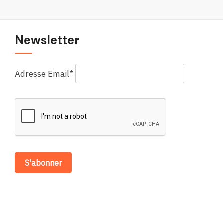
le
Forum
européen
Newsletter
Adresse Email*