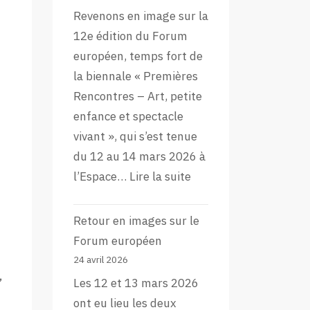
Revenons en image sur la
12e édition du Forum
européen, temps fort de
la biennale « Premières
Rencontres – Art, petite
enfance et spectacle
vivant », qui s’est tenue
du 12 au 14 mars 2026 à
:
l’Espace…
Lire la suite
L’aftermovie
de
Retour en images sur le
la
Forum européen
12e
24 avril 2026
,
édition
Les 12 et 13 mars 2026
du
ont eu lieu les deux