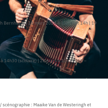
h Bernhardt | 18 mars 2024 à 10h15 et 14h | 19
à 14h30 (scolaire) | 20 mars à 10h et 16h –
 scénographie : Maaike Van de Westeringh et