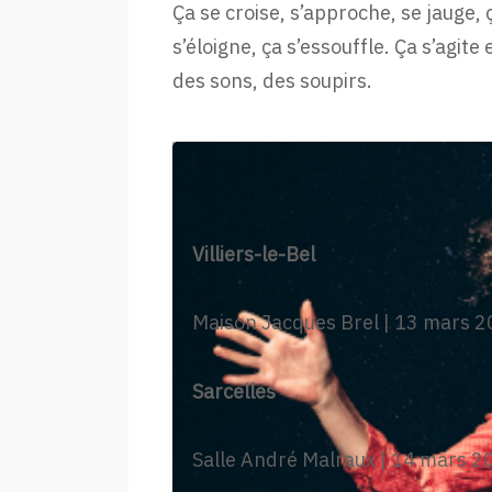
Ça se croise, s’approche, se jauge, 
s’éloigne, ça s’essouffle. Ça s’agite
des sons, des soupirs.
Villiers-le-Bel
Maison Jacques Brel | 13 mars 2
Sarcelles
Salle André Malraux | 14 mars 20