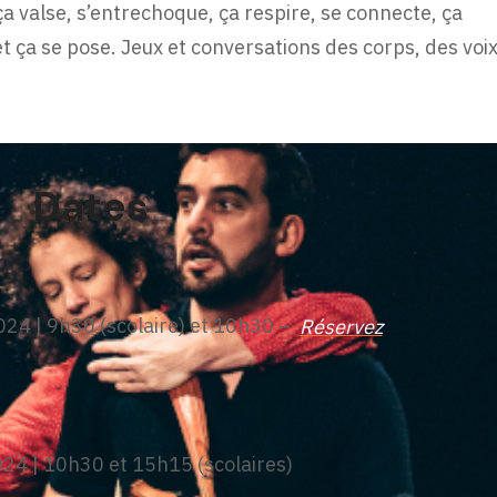
ça valse, s’entrechoque, ça respire, se connecte, ça
 et ça se pose. Jeux et conversations des corps, des voix
Dates
024 | 9h30 (scolaire) et 10h30 –
Réservez
24 | 10h30 et 15h15 (scolaires)