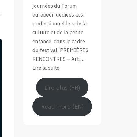
Forum
journées du Forum
Européen
,
européen dédiées aux
professionnel·le·s de la
culture et de la petite
enfance, dans le cadre
du festival ‘PREMIÈRES
RENCONTRES – Art,…
:
Lire la suite
Retour
en
Lire plus (FR)
images
sur
Read more (EN)
le
Forum
européen