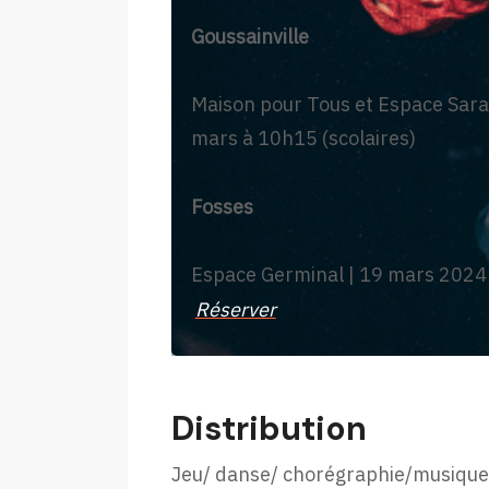
Goussainville
Maison pour Tous et Espace Sara
mars à 10h15 (scolaires)
Fosses
Espace Germinal | 19 mars 2024 
Réserver
Distribution
Jeu/ danse/ chorégraphie/musique/