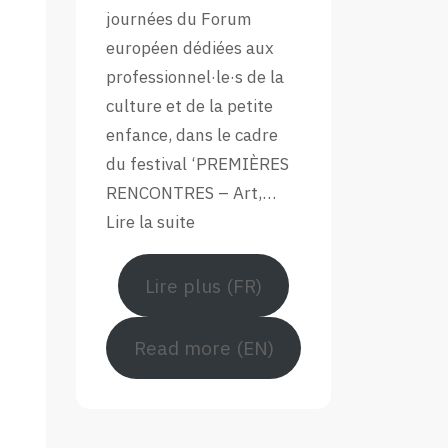
Forum
journées du Forum
Européen
européen dédiées aux
professionnel·le·s de la
culture et de la petite
enfance, dans le cadre
du festival ‘PREMIÈRES
RENCONTRES – Art,…
:
Lire la suite
Retour
en
Lire plus (FR)
images
sur
Read more (EN)
le
Forum
européen