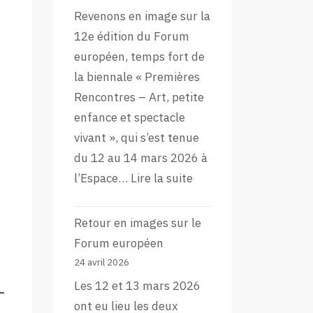
Revenons en image sur la
12e édition du Forum
européen, temps fort de
la biennale « Premières
Rencontres – Art, petite
enfance et spectacle
vivant », qui s’est tenue
du 12 au 14 mars 2026 à
:
l’Espace…
Lire la suite
L’aftermovie
de
Retour en images sur le
la
Forum européen
12e
24 avril 2026
édition
Les 12 et 13 mars 2026
du
ont eu lieu les deux