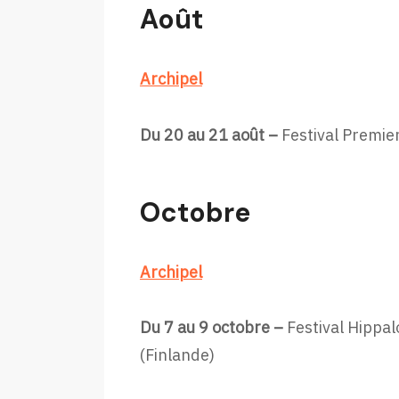
Août
Archipel
Du 20 au 21 août –
Festival Premier
Octobre
Archipel
Du 7 au 9 octobre –
Festival Hippal
(Finlande)