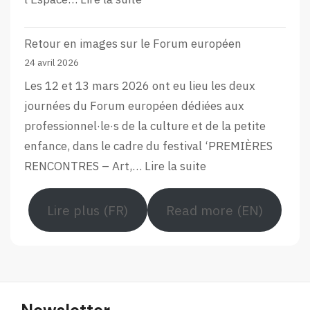
L’aftermovie
de
Retour en images sur le Forum européen
la
24 avril 2026
12e
Les 12 et 13 mars 2026 ont eu lieu les deux
édition
journées du Forum européen dédiées aux
du
professionnel·le·s de la culture et de la petite
Forum
enfance, dans le cadre du festival ‘PREMIÈRES
Européen
:
RENCONTRES – Art,…
Lire la suite
Retour
en
Lire plus (FR)
Read more (EN)
images
sur
le
Forum
européen