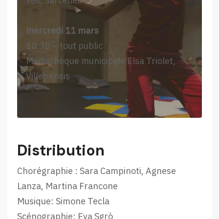
Veil, Sarcelles
mercredi 11 mars
10:30 – tout public
Médiathèque municipale Elsa Triolet,
Villeparisis
Distribution
Chorégraphie : Sara Campinoti, Agnese
Lanza, Martina Francone
Musique: Simone Tecla
Scénographie: Eva Sgrò