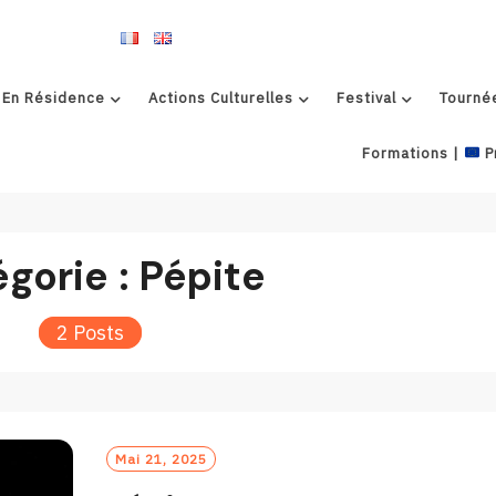
 En Résidence
Actions Culturelles
Festival
Tourné
Formations |
P
gorie :
Pépite
2 Posts
Mai 21, 2025