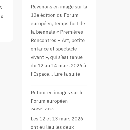
Revenons en image sur la
s
12e édition du Forum
ux
européen, temps fort de
la biennale « Premières
Rencontres – Art, petite
enfance et spectacle
vivant », qui s’est tenue
du 12 au 14 mars 2026 à
:
l’Espace…
Lire la suite
L’aftermovie
de
Retour en images sur le
la
Forum européen
12e
24 avril 2026
édition
Les 12 et 13 mars 2026
du
ont eu lieu les deux