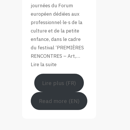
Forum
journées du Forum
Européen
européen dédiées aux
professionnel·le·s de la
culture et de la petite
enfance, dans le cadre
du festival ‘PREMIÈRES
RENCONTRES – Art,…
:
Lire la suite
Retour
en
Lire plus (FR)
images
sur
Read more (EN)
le
Forum
européen