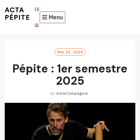
Skip
ACTA
to
PÉPITE
Menu
content
Mai 21, 2025
Pépite : 1er semestre
2025
by
ActaCompagnie