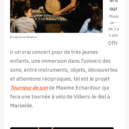
our
Musiq
ue
–
de 2 à
6 ans
© Clémence Bénélus
Offr
ir un vrai concert pour de très jeunes
enfants, une immersion dans l’univers des
sons, entre instruments, objets, découvertes
et attentions réciproques, tel est le projet
Tourneur de son
de Maxime Echardour qui
fera une tournée à vélo de Villiers-le-Bel à
Marseille.