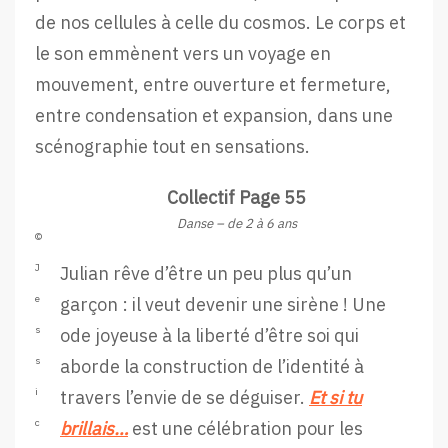
de nos cellules à celle du cosmos. Le corps et
le son emmènent vers un voyage en
mouvement, entre ouverture et fermeture,
entre condensation et expansion, dans une
scénographie tout en sensations.
Collectif Page 55
Danse – de 2 à 6 ans
©
J
Julian rêve d’être un peu plus qu’un
e
garçon : il veut devenir une sirène ! Une
s
ode joyeuse à la liberté d’être soi qui
s
aborde la construction de l’identité à
i
travers l’envie de se déguiser.
Et si tu
c
brillais…
est une célébration pour les