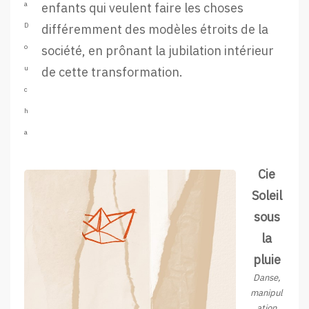
a
enfants qui veulent faire les choses
D
différemment des modèles étroits de la
o
société, en prônant la jubilation intérieur
u
de cette transformation.
c
h
a
Cie
Soleil
sous
la
pluie
Danse,
manipul
ation