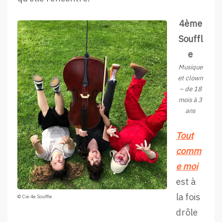
4ème
Souffl
e
Musique
et clown
– de 18
mois à 3
ans
Tout
comm
e moi
est à
la fois
© Cie 4e Souffle
drôle