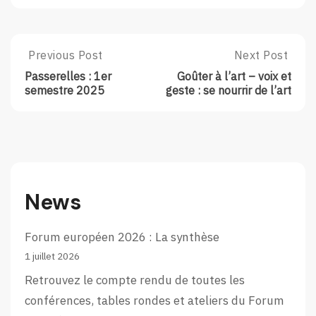
Post
Previous Post
Next Post
Previous
Next
Post:
Post:
navigation
Passerelles : 1er
Goûter à l’art – voix et
Passerelles
Goûter
semestre 2025
geste : se nourrir de l’art
:
À
1er
L’art
Semestre
–
2025
Voix
Et
Geste
:
News
Se
Nourrir
De
Forum européen 2026 : La synthèse
L’art
1 juillet 2026
Retrouvez le compte rendu de toutes les
conférences, tables rondes et ateliers du Forum