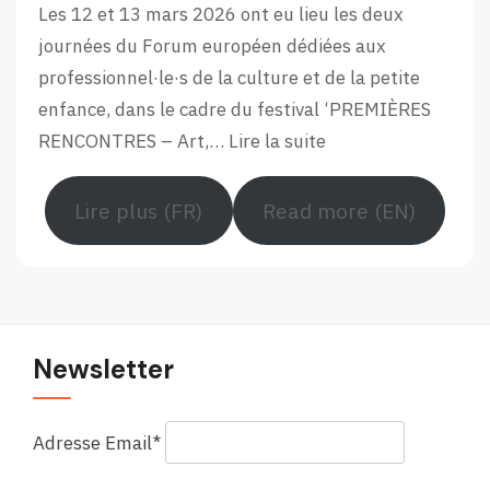
12e
Les 12 et 13 mars 2026 ont eu lieu les deux
édition
journées du Forum européen dédiées aux
du
professionnel·le·s de la culture et de la petite
Forum
enfance, dans le cadre du festival ‘PREMIÈRES
Européen
:
RENCONTRES – Art,…
Lire la suite
Retour
en
Lire plus (FR)
Read more (EN)
images
sur
le
Forum
européen
Newsletter
Adresse Email*