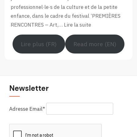
du
professionnel·le·s de la culture et de la petite
Forum
enfance, dans le cadre du festival ‘PREMIÈRES
Européen
:
RENCONTRES – Art,…
Lire la suite
Retour
en
Lire plus (FR)
Read more (EN)
images
sur
le
Forum
européen
Newsletter
Adresse Email*